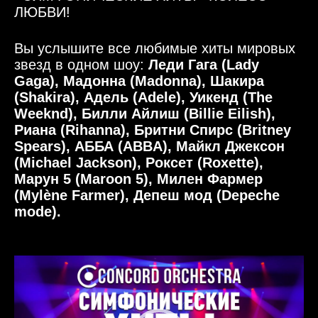
ЛЮБВИ!
Вы услышите все любимые хиты мировых
звезд в одном шоу:
Леди Гага (Lady
Gaga), Мадонна (Madonna), Шакира
(Shakira), Адель (Adele), Уикенд (The
Weeknd), Билли Айлиш (Billie Eilish),
Риана (Rihanna), Бритни Спирс (Britney
Spears), АББА (ABBA), Майкл Джексон
(Michael Jackson), Роксет (Roxette),
Марун 5 (Maroon 5), Милен Фармер
(Mylène Farmer), Депеш мод (Depeche
mode).
Видеоплеер