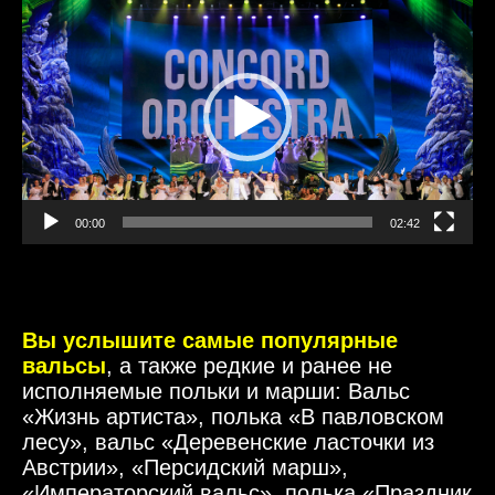
Видеоплеер
00:00
02:42
Вы услышите самые популярные
вальсы
, а также редкие и ранее не
исполняемые польки и марши: Вальс
«Жизнь артиста», полька «В павловском
лесу», вальс «Деревенские ласточки из
Австрии», «Персидский марш»,
«Императорский вальс», полька «Праздник