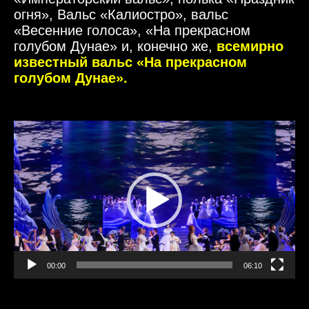
огня», Вальс «Калиостро», вальс
«Весенние голоса», «На прекрасном
голубом Дунае» и, конечно же,
всемирно
известный вальс «На прекрасном
голубом Дунае».
Видеоплеер
00:00
06:10