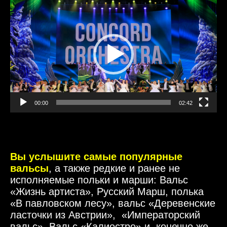
Видеоплеер
00:00
02:42
Вы услышите самые популярные
вальсы
, а также редкие и ранее не
исполняемые польки и марши: Вальс
«Жизнь артиста», Русский Марш, полька
«В павловском лесу», вальс «Деревенские
ласточки из Австрии», «Императорский
вальс», Вальс «Калиостро» и, конечно же,