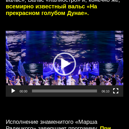
всемирно известный вальс «На
прекрасном голубом Дунае».
Видеоплеер
00:00
06:10
Исполнение знаменитого «Марша
Радецкого» завершает программу.
При